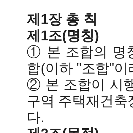
제1장 총 칙
제1조(명칭)
① 본 조합의 
합(이하 "조합"이
② 본 조합이 시
구역 주택재건축정
다.